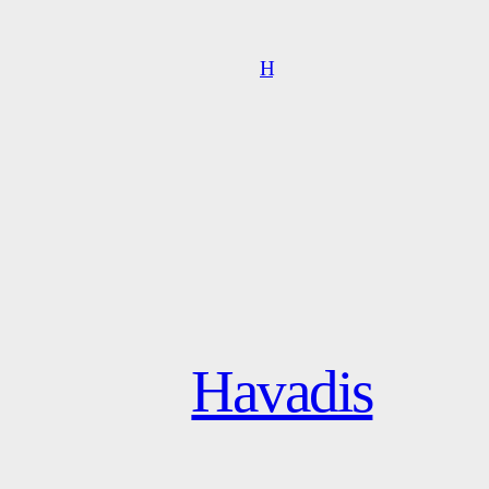
H
Havadis