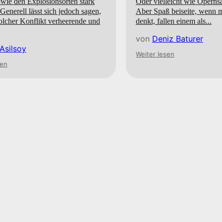
wie den Explosionsorten stark
Oder vielleicht wie Opernsä
 Generell lässt sich jedoch sagen,
Aber Spaß beiseite, wenn 
solcher Konflikt verheerende und
denkt, fallen einem als...
von
Deniz Baturer
 Asilsoy
Weiter lesen
sen