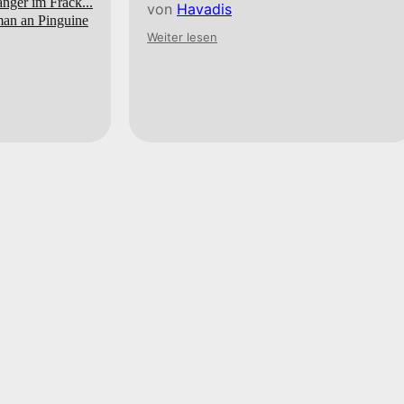
nger im Frack...
von
Havadis
man an Pinguine
Weiter lesen