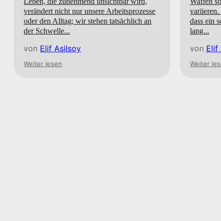
Leben, die zunehmend unsichtbar wird,
Waffen so
verändert nicht nur unsere Arbeitsprozesse
variieren.
oder den Alltag; wir stehen tatsächlich an
dass ein 
der Schwelle...
lang...
von
Elif Asilsoy
von
Elif
Weiter lesen
Weiter le